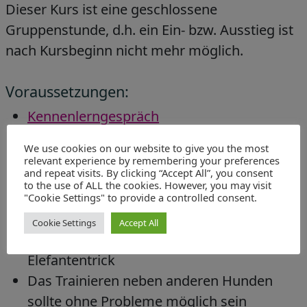
Dieser Kurs ist eine geschlossene
Gruppenstunde, d.h. ein Ein- bzw. Ausstieg ist
nach Kursbeginn nicht mehr möglich.
Voraussetzungen:
Kennenlerngespräch
Clicker
We use cookies on our website to give you the most
Leckerlis in der Futtertasche (auch bei mir
relevant experience by remembering your preferences
and repeat visits. By clicking “Accept All”, you consent
erhältlich –
Zubehör
)
to the use of ALL the cookies. However, you may visit
evtl. Spielzeug
"Cookie Settings" to provide a controlled consent.
Hundedecke
Cookie Settings
Accept All
Idealerweise kann dein Hund den
Elefantentrick
Das Trainieren neben anderen Hunden
sollte ohne Probleme möglich sein