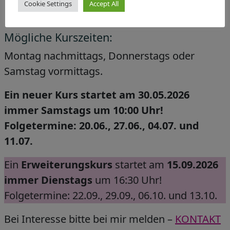
Cookie Settings
Accept All
sollte ohne Probleme möglich sein
Mögliche Kurszeiten:
Montag nachmittags, Donnerstags oder
Samstag vormittags.
Ein neuer Kurs startet am 30.05.2026
immer Samstags um 10:00 Uhr!
Folgetermine: 20.06., 27.06., 04.07. und
11.07.
Ein
Erweiterungskurs
startet am
15.09.2026
immer Dienstags
um 16:30 Uhr!
Folgetermine: 22.09., 29.09., 06.10. und 13.10.
Bei Interesse bitte bei mir melden –
KONTAKT