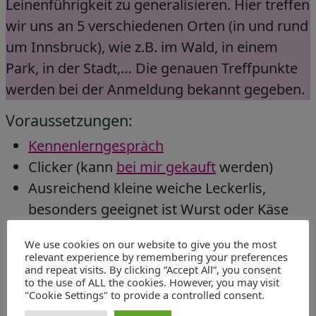
Leinenführigkeit zu generalisieren. Hier treffen
wir uns an 5 verschiedenen Orten (in und rund
um Innsbruck), wie z.B. im Wald, in einem
Park, in der Stadt,… Die genauen Treffpunkte
werden bei der Anmeldung bekannt gegeben.
Voraussetzungen:
Kennenlerngespräch
Clicker (kann
bei mir gekauft
werden)
Ausreichend kleine weiche Leckerlis,
besonders geeignet ist Wurst oder Käse
2-3m Leine und min. 5m Leine (keine
We use cookies on our website to give you the most
Rollleine)
relevant experience by remembering your preferences
and repeat visits. By clicking “Accept All”, you consent
Hundedecke
to the use of ALL the cookies. However, you may visit
Kauknochen
"Cookie Settings" to provide a controlled consent.
Das Trainieren neben anderen Hunden