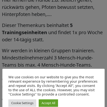
rückwärts gehen, Pfoten bewusst setzten,
Hinterpfoten heben,….
Dieser Themenkurs beinhaltet
5
Trainingseinheiten
und findet 1x pro Woche
oder 14-tägig statt.
Wir werden in kleinen Gruppen trainieren.
Mindestteilnehmerzahl 3 Mensch-Hunde-
Teams bis max. 4 Mensch-Hunde-Teams.
Dieser Kurs ist eine geschlossene
We use cookies on our website to give you the most
Gruppenstunde, d.h. ein Ein- bzw. Ausstieg ist
relevant experience by remembering your preferences
and repeat visits. By clicking “Accept All”, you consent
nach Kursbeginn nicht mehr möglich.
to the use of ALL the cookies. However, you may visit
"Cookie Settings" to provide a controlled consent.
Voraussetzungen:
Cookie Settings
Accept All