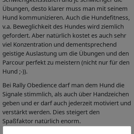
Übungen, desto klarer muss man mit seinem
Hund kommunizieren. Auch die Hundefitness,
v.a. Beweglichkeit des Hundes wird ziemlich
gefordert. Aber natürlich kostet es auch sehr
viel Konzentration und dementsprechend
geistige Auslastung um die Übungen und den
Parcour perfekt zu meistern (nicht nur für den
Hund ;-)).
Bei Rally Obedience darf man dem Hund die
Signale stimmlich, als auch über Handzeichen
geben und er darf auch jederzeit motiviert und
verstärkt werden. Dies steigert den
Spaßfaktor natürlich enorm.