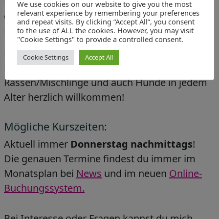
Dieser Kurs ist eine offene Gruppenstunde,
We use cookies on our website to give you the most
relevant experience by remembering your preferences
das heißt du kannst jederzeit nach einem
and repeat visits. By clicking “Accept All”, you consent
Kennenlernen/Einzeltraining einsteigen.
to the use of ALL the cookies. However, you may visit
"Cookie Settings" to provide a controlled consent.
Die Gruppenstunde findet ab 2 bis max. 4
Cookie Settings
Accept All
Mensch-Hunde-Teams statt. Natürlich sind alle
Rassen/Mischlinge und auch Hunde in jedem
Alter herzlich willkommen!
Mögliche Kurszeiten:
Aktuell immer
Donnerstag nachmittags
!
Die genauen Termine findest du immer im
Monatsplan bei
News
und im neuen
Online-
Buchungssystem.
Bei Interesse oder Fragen kannst du mich